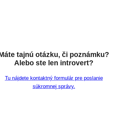
Máte tajnú otázku, či poznámku?
Alebo ste len introvert?
Tu nájdete kontaktný formulár pre poslanie
súkromnej správy.