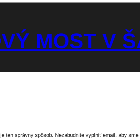
VÝ MOST V Š
 je ten správny spôsob. Nezabudnite vyplniť email, aby sme 