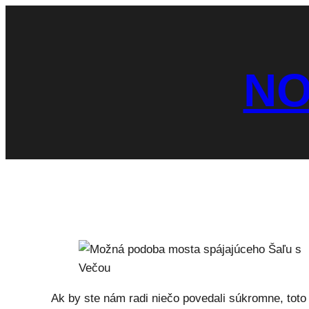
Prejsť
na
obsah
NO
Ak by ste nám radi niečo povedali súkromne, toto